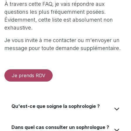
que vous puissiez vous faire.
La
sophrologie
vous
permet
de :
Renforcer vos
attitudes positives
.
Développer votre capacité d'adaptation.
Optimiser vos propres ressources.
En travaillant sur la
conscience
de soi, vous changez
le
regard
que vous portez sur vous-même et sur le
monde.
Vous arrêtez de subir pour redevenir acteur de votre
vie. C'est un chemin vers plus d'autonomie et de
liberté.
Foire aux Questions (FAQ)