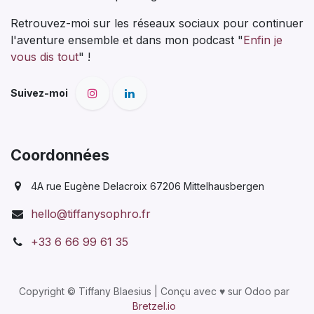
Liens utiles
Pourquoi consulter ?
Qui suis-je ?
Tarifs & contact
Blog
Newsletter
CGV & politique de confidentialité
RDV en ligne
À propos de Tiffany Blaesius,
sophrologue et coach en nutrition à
Strasbourg