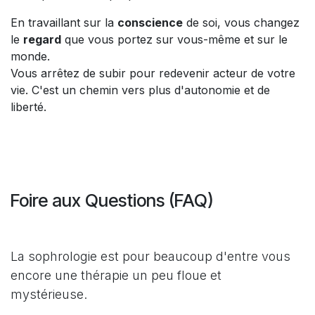
Devenir acteur de sa santé et de son
bien-être
Il est parfois difficile de
décider
de
prendre du temps
pour soi
. On se dit qu'on n'a pas le temps, que "ça
passera".
Pourtant,
s’offrir
cet espace est le plus beau cadeau