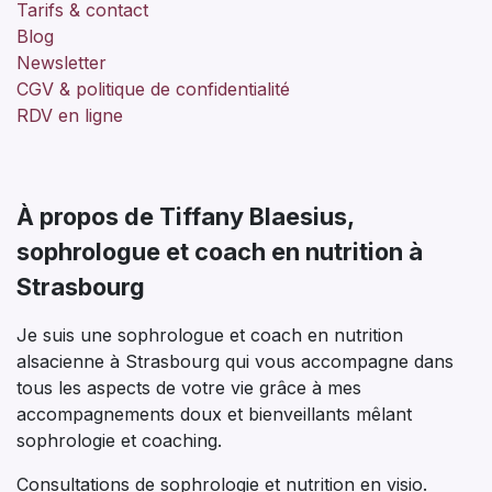
Pour prendre rendez-vous ou pour toute question sur
mes séances de sophrologie, n'hésitez pas à me
contacter. Je suis joignable par téléphone, par email
ou via le formulaire de contact ci-dessous.
Adresse : en visio depuis le confort de chez vous
Téléphone : 06 66 99 61 35
Email : hello@tiffanysophro.fr
Horaires : Les séances ont lieu en visio et sur
rendez-vous uniquement.
Ne restez pas seule face à vos difficultés. Ensemble,
nous pouvons trouver les solutions pour que vous
puissiez à nouveau vivre sereinement.
Prendre rendez-vous maintenant