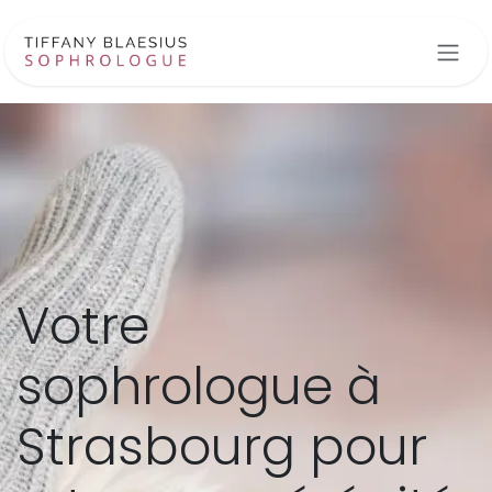
Se rendre au contenu
Votre
sophrologue à
Strasbourg pour