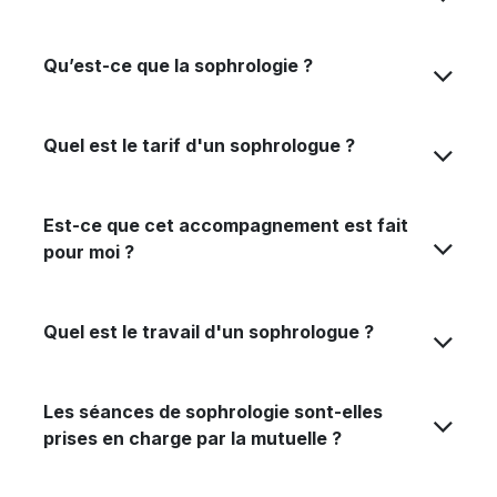
La sophrologie est pour beaucoup d'entre vous
encore une thérapie un peu floue et
mystérieuse.
À travers cette FAQ, je vais répondre aux
questions les plus fréquemment posées.
Évidemment, cette liste est absolument non
exhaustive.
Je vous invite à me contacter ou m'envoyer un
message pour toute demande supplémentaire.
Je prends RDV