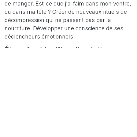
de manger. Est-ce que j'ai faim dans mon ventre,
ou dans ma tête ? Créer de nouveaux rituels de
décompression qui ne passent pas par la
nourriture. Développer une conscience de ses
déclencheurs émotionnels.
Étape 2 : rééquilibrer l'assiette
Plus de protéines à chaque repas pour stabiliser
la glycémie et favoriser la satiété durable. Des
légumes remis à l'honneur pour les vitamines,
minéraux et fibres. Une réduction des glucides
en excès, pas une suppression, un rééquilibrage.
L'un sans l'autre tient rarement sur la durée.
C'est la combinaison des deux qui change
vraiment les choses.