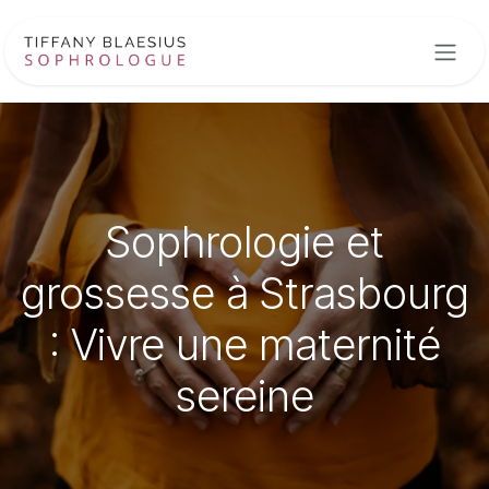
Se rendre au contenu
Sophrologie et
grossesse à Strasbourg
: Vivre une maternité
sereine